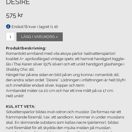
DESIRE
575 kr
Endast få kvar i lagret (1 st)
LÄGG I VARUKORG »
Produktbeskrivning:
Romantiskt armband med vita akoya-pärlor (saltvattenspärlor)
kvalitet A+, aprikosfärgad vintage spets, ett hamrat handgjort toggle-
lås i Thai Karen silver (97% silver) och ett unikt handgjort glashänge i
Shabby Chic stil.
Hänget har på ena sidan en bild på en ung kvinna i romantisk stil,
den andra sidan ordet ”Desire”. Lödningen i infattningen är helt blyfri
och innehåller endast silver, koppar och tenn.
Armbandet mäter ca 20 cm och har ett inre mått på ca 17 cm.
Helt unikt!
KUL ATT VETA:
Sötvattenspärlor bildas inuti ostron och musslor. De formas när ett
främmande föremål, t.ex. ett sandkorn, kommer in under musslans
skal. En skimrande substans som kallas nacre (pärlemor), bildas
runt föremålet för att skydda den mjuka insidan på musslan,