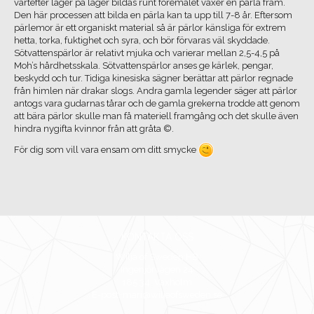
vartefter lager på lager bildas runt föremålet växer en pärla fram.
Den här processen att bilda en pärla kan ta upp till 7-8 år. Eftersom
pärlemor är ett organiskt material så är pärlor känsliga för extrem
hetta, torka, fuktighet och syra, och bör förvaras väl skyddade.
Sötvattenspärlor är relativt mjuka och varierar mellan 2,5-4,5 på
Moh’s hårdhetsskala. Sötvattenspärlor anses ge kärlek, pengar,
beskydd och tur. Tidiga kinesiska sägner berättar att pärlor regnade
från himlen när drakar slogs. Andra gamla legender säger att pärlor
antogs vara gudarnas tårar och de gamla grekerna trodde att genom
att bära pärlor skulle man få materiell framgång och det skulle även
hindra nygifta kvinnor från att gråta ©.
För dig som vill vara ensam om ditt smycke
KONTAKTA OSS
Wilja of Sweden HB
Ingenjörvägen 24
185 34 Vaxholm
E-post: mari@wiljaofsweden.se