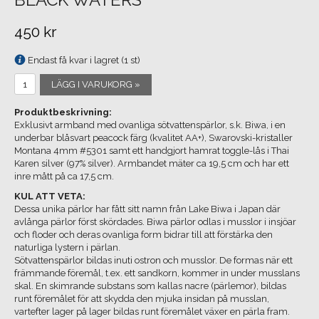
450 kr
Endast få kvar i lagret (1 st)
LÄGG I VARUKORG »
Produktbeskrivning:
Exklusivt armband med ovanliga sötvattenspärlor, s.k. Biwa, i en
underbar blåsvart peacock färg (kvalitet AA+), Swarovski-kristaller
Montana 4mm #5301 samt ett handgjort hamrat toggle-lås i Thai
Karen silver (97% silver). Armbandet mäter ca 19,5 cm och har ett
inre mått på ca 17,5 cm.
KUL ATT VETA:
Dessa unika pärlor har fått sitt namn från Lake Biwa i Japan där
avlånga pärlor först skördades. Biwa pärlor odlas i musslor i insjöar
och floder och deras ovanliga form bidrar till att förstärka den
naturliga lystern i pärlan.
Sötvattenspärlor bildas inuti ostron och musslor. De formas när ett
främmande föremål, t.ex. ett sandkorn, kommer in under musslans
skal. En skimrande substans som kallas nacre (pärlemor), bildas
runt föremålet för att skydda den mjuka insidan på musslan,
vartefter lager på lager bildas runt föremålet växer en pärla fram.