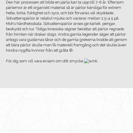
Den här processen att bilda en pärla kan ta upp till 7-8 år. Eftersom
pärlemor är ett organiskt material så är pärlor känsliga för extrem
hetta, torka, fuktighet och syra, och bör förvaras väl skyddade.
Sötvattenspärlor är relativt mjuka och varierar mellan 2,5-4,5 på
Moh’s hårdhetsskala. Sötvattenspärlor anses ge kärlek, pengar,
beskydd och tur. Tidiga kinesiska sägner berättar att pärlor regnade
från himlen när drakar slogs. Andra gamla legender säger att pärlor
antogs vara gudarnas tårar och de gamla grekerna trodde att genom
att bära pärlor skulle man få materiell framgång och det skulle även
hindra nygifta kvinnor från att gråta ©.
För dig som vill vara ensam om ditt smycke
KONTAKTA OSS
Wilja of Sweden HB
Ingenjörvägen 24
185 34 Vaxholm
E-post: mari@wiljaofsweden.se